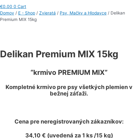
€
0.00
0
Cart
Domov
/
E - Shop
/
Zvieratá
/
Psy, Mačky a Hlodavce
/ Delikan
Premium MIX 15kg
Delikan Premium MIX 15kg
“krmivo PREMIUM MIX”
Kompletné krmivo pre psy všetkých plemien v
bežnej záťaži.
Cena
pre neregistrovaných zákazníkov
:
34,10 € (uvedená za 1 ks /15 kg)