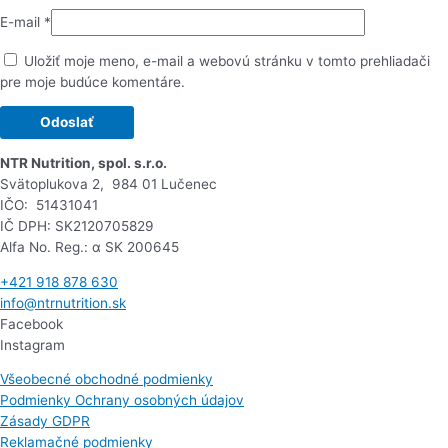
E-mail
*
Uložiť moje meno, e-mail a webovú stránku v tomto prehliadači
pre moje budúce komentáre.
NTR Nutrition, spol. s.r.o.
Svätoplukova 2, 984 01 Lučenec
IČO: 51431041
IČ DPH: SK2120705829
Alfa No. Reg.: α SK 200645
+421 918 878 630
info@ntrnutrition.sk
Facebook
Instagram
Všeobecné obchodné podmienky
Podmienky Ochrany osobných údajov
Zásady GDPR
Reklamačné podmienky