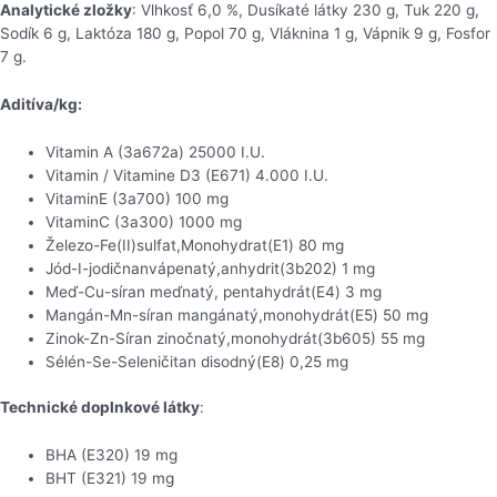
Analytické zložky
: Vlhkosť 6,0 %, Dusíkaté látky 230 g, Tuk 220 g,
Sodík 6 g, Laktóza 180 g, Popol 70 g, Vláknina 1 g, Vápnik 9 g, Fosfor
7 g.
Aditíva/kg:
Vitamin A (3a672a) 25000 I.U.
Vitamin / Vitamine D3 (E671) 4.000 I.U.
VitaminE (3a700) 100 mg
VitaminC (3a300) 1000 mg
Železo-Fe(II)sulfat,Monohydrat(E1) 80 mg
Jód-I-jodičnanvápenatý,anhydrit(3b202) 1 mg
Meď-Cu-síran meďnatý, pentahydrát(E4) 3 mg
Mangán-Mn-síran mangánatý,monohydrát(E5) 50 mg
Zinok-Zn-Síran zinočnatý,monohydrát(3b605) 55 mg
Sélén-Se-Seleničitan disodný(E8) 0,25 mg
Technické doplnkové látky
:
BHA (E320) 19 mg
BHT (E321) 19 mg