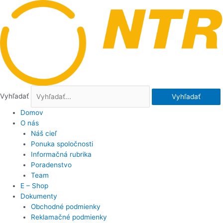
Preskočiť
na
obsah
Vyhľadať
Vyhľadať
Domov
O nás
Náš cieľ
Ponuka spoločnosti
Informačná rubrika
Poradenstvo
Team
E – Shop
Dokumenty
Obchodné podmienky
Reklamačné podmienky