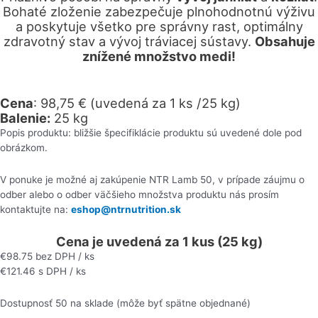
Bohaté zloženie zabezpečuje plnohodnotnú výživu
a poskytuje všetko pre správny rast, optimálny
zdravotný stav a vývoj tráviacej sústavy.
Obsahuje
znížené množstvo medi!
Cena
: 98,75 € (uvedená za 1 ks /25 kg)
Balenie:
25 kg
Popis produktu: bližšie špecifiklácie produktu sú uvedené dole pod
obrázkom.
V ponuke je možné aj zakúpenie NTR Lamb 50, v prípade záujmu o
odber alebo o odber väčšieho množstva produktu nás prosím
kontaktujte na:
eshop@ntrnutrition.sk
Cena je uvedená za 1 kus (25 kg)
€
98.75
bez DPH / ks
€
121.46
s DPH / ks
Dostupnosť
50 na sklade (môže byť spätne objednané)