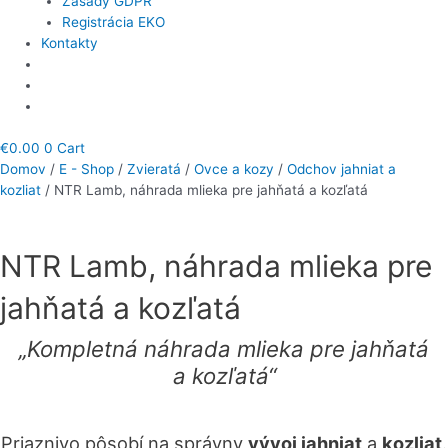
Zásady GDPR
Registrácia EKO
Kontakty
€
0.00
0
Cart
Domov
/
E - Shop
/
Zvieratá
/
Ovce a kozy
/
Odchov jahniat a
kozliat
/ NTR Lamb, náhrada mlieka pre jahňatá a kozľatá
NTR Lamb, náhrada mlieka pre
jahňatá a kozľatá
„Kompletná náhrada mlieka pre jahňatá
a kozľatá“
Priaznivo pôsobí na správny
vývoj jahniat
a
kozliat
.