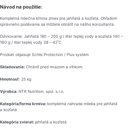
Návod na použitie:
Kompletná mliečna kŕmna zmes pre jahňatá a kozľatá. Ohľadom
správneho podávania sa môžete obrátiť na nášho konzultanta.
Dávkovanie: Jahňatá 180 – 200 g / liter teplej vody a kozľatá 140 –
160 g / liter teplej vody 38 – 42˚C
Produkt objasuje Schils Protection / Plus systém
Skladovanie:
Chrániť pred mrazom a vlhkom.
Hmotnosť
: 25 kg
Výrobca:
NTR Nutrition, spol. s.r.o.
Kategória/forma krmiva:
kompletná náhrada mlieka pre jahňatá
a kozľatá
Kategória zvierat:
jahňatá a kozľatá