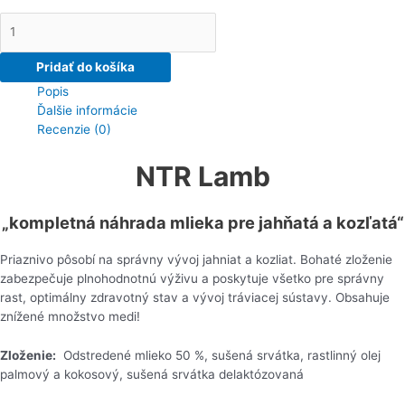
množstvo
NTR
Lamb,
Pridať do košíka
náhrada
Popis
mlieka
Ďalšie informácie
pre
Recenzie (0)
jahňatá
a
NTR Lamb
kozľatá
„kompletná náhrada mlieka pre jahňatá a kozľatá“
Priaznivo pôsobí na správny vývoj jahniat a kozliat. Bohaté zloženie
zabezpečuje plnohodnotnú výživu a poskytuje všetko pre správny
rast, optimálny zdravotný stav a vývoj tráviacej sústavy. Obsahuje
znížené množstvo medi!
Zloženie:
Odstredené mlieko 50 %, sušená srvátka, rastlinný olej
palmový a kokosový, sušená srvátka delaktózovaná